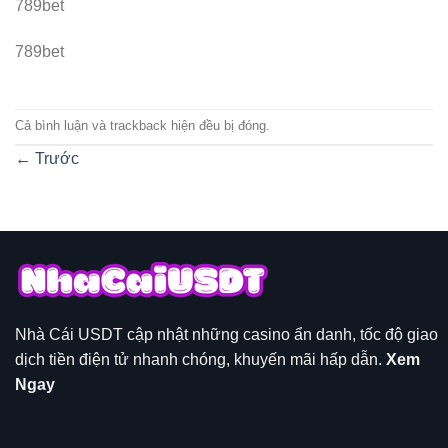
789bet
789bet
Cả bình luận và trackback hiện đều bị đóng.
←
Trước
Nhà Cái USDT cập nhật những casino ẩn danh, tốc độ giao
dịch tiền điện tử nhanh chóng, khuyến mãi hấp dẫn.
Xem
Ngay